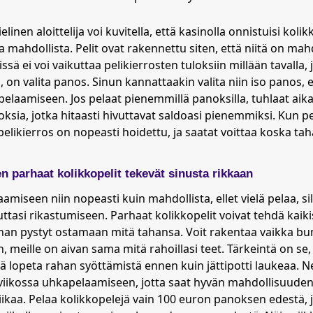
elinen aloittelija voi kuvitella, että kasinolla onnistuisi kolik
ta mahdollista. Pelit ovat rakennettu siten, että niitä on m
ssä ei voi vaikuttaa pelikierrosten tuloksiin millään tavalla
, on valita panos. Sinun kannattaakin valita niin iso panos, et
pelaamiseen. Jos pelaat pienemmillä panoksilla, tuhlaat aika
oksia, jotka hitaasti hivuttavat saldoasi pienemmiksi. Kun p
pelikierros on nopeasti hoidettu, ja saatat voittaa koska ta
n parhaat kolikkopelit tekevät sinusta rikkaan
aamiseen niin nopeasti kuin mahdollista, ellet vielä pelaa, 
tasi rikastumiseen. Parhaat kolikkopelit voivat tehdä kaikist
lahan pystyt ostamaan mitä tahansa. Voit rakentaa vaikka bun
 meille on aivan sama mitä rahoillasi teet. Tärkeintä on se,
tkä lopeta rahan syöttämistä ennen kuin jättipotti laukeaa.
viikossa uhkapelaamiseen, jotta saat hyvän mahdollisuuden 
liikaa. Pelaa kolikkopelejä vain 100 euron panoksen edestä, j