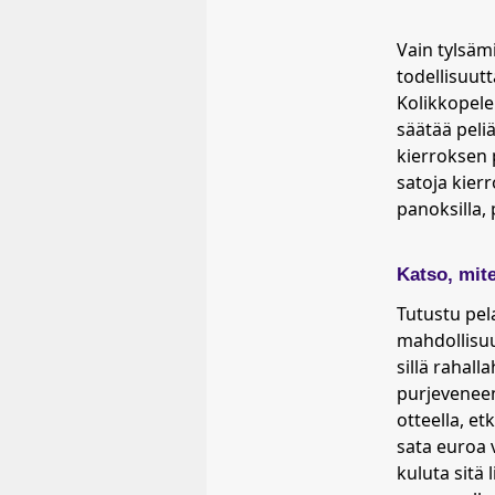
Vain tylsämi
todellisuut
Kolikkopelei
säätää peliä
kierroksen 
satoja kierr
panoksilla, 
Katso, mite
Tutustu pel
mahdollisuut
sillä rahal
purjeveneen,
otteella, e
sata euroa 
kuluta sitä 