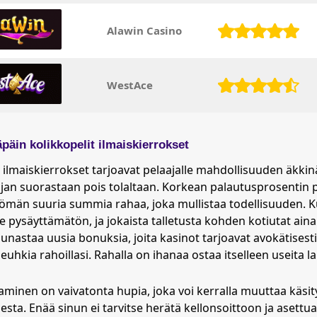
Alawin Casino
WestAce
päin kolikkopelit ilmaiskierrokset
t ilmaiskierrokset tarjoavat pelaajalle mahdollisuuden äkkin
jan suorastaan pois tolaltaan. Korkean palautusprosentin pe
ömän suuria summia rahaa, joka mullistaa todellisuuden. Kun
ee pysäyttämätön, ja jokaista talletusta kohden kotiutat a
lunastaa uusia bonuksia, joita kasinot tarjoavat avokätisesti.
leuhkia rahoillasi. Rahalla on ihanaa ostaa itselleen useita lahj
aminen on vaivatonta hupia, joka voi kerralla muuttaa käsit
sta. Enää sinun ei tarvitse herätä kellonsoittoon ja asettua l