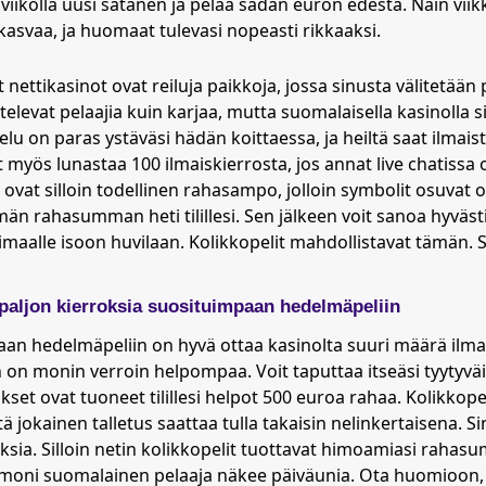
 viikolla uusi satanen ja pelaa sadan euron edestä. Näin vii
 kasvaa, ja huomaat tulevasi nopeasti rikkaaksi.
 nettikasinot ovat reiluja paikkoja, jossa sinusta välitetään
elevat pelaajia kuin karjaa, mutta suomalaisella kasinolla s
elu on paras ystäväsi hädän koittaessa, ja heiltä saat ilmai
t myös lunastaa 100 ilmaiskierrosta, jos annat live chatiss
 ovat silloin todellinen rahasampo, jolloin symbolit osuvat oik
än rahasumman heti tilillesi. Sen jälkeen voit sanoa hyvästit
aalle isoon huvilaan. Kolikkopelit mahdollistavat tämän. San
 paljon kierroksia suosituimpaan hedelmäpeliin
an hedelmäpeliin on hyvä ottaa kasinolta suuri määrä ilmai
 on monin verroin helpompaa. Voit taputtaa itseäsi tyytyvä
kset ovat tuoneet tilillesi helpot 500 euroa rahaa. Kolikkop
tä jokainen talletus saattaa tulla takaisin nelinkertaisena. S
sia. Silloin netin kolikkopelit tuottavat himoamiasi rahas
 moni suomalainen pelaaja näkee päiväunia. Ota huomioon, et