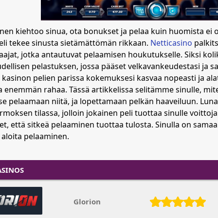
inen kiehtoo sinua, ota bonukset ja pelaa kuin huomista ei o
 peli tekee sinusta sietämättömän rikkaan.
Netticasino
palkit
aajat, jotka antautuvat pelaamisen houkutukselle. Siksi kol
udellisen pelastuksen, jossa pääset velkavankeudestasi ja saa
 kasinon pelien parissa kokemuksesi kasvaa nopeasti ja alat 
enemmän rahaa. Tässä artikkelissa selitämme sinulle, miten
itse pelaamaan niitä, ja lopettamaan pelkän haaveiluun. Luna
moksen tilassa, jolloin jokainen peli tuottaa sinulle voittoj
, että sitkeä pelaaminen tuottaa tulosta. Sinulla on samaa
a aloita pelaaminen.
ASINOS
Glorion