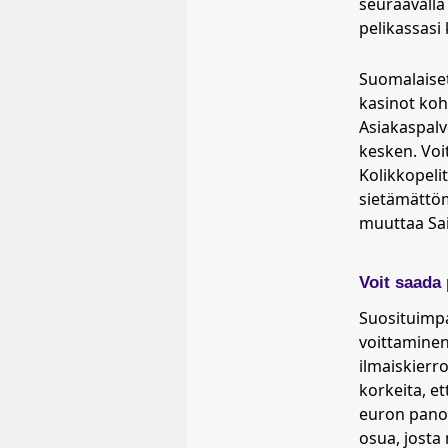
seuraavalla
pelikassasi
Suomalaiset
kasinot koht
Asiakaspalv
kesken. Voi
Kolikkopelit
sietämättöm
muuttaa Saim
Voit saada
Suosituimpa
voittaminen
ilmaiskierro
korkeita, et
euron panok
osua, josta