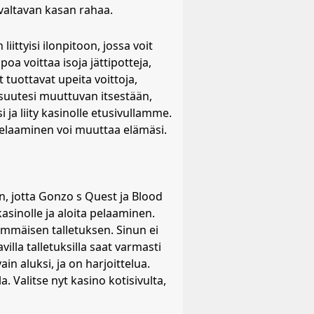
a valtavan kasan rahaa.
iittyisi ilonpitoon, jossa voit
poa voittaa isoja jättipotteja,
t tuottavat upeita voittoja,
isuutesi muuttuvan itsestään,
 ja liity kasinolle etusivullamme.
pelaaminen voi muuttaa elämäsi.
 jotta Gonzo s Quest ja Blood
kasinolle ja aloita pelaaminen.
simmäisen talletuksen. Sinun ei
villa talletuksilla saat varmasti
in aluksi, ja on harjoittelua.
. Valitse nyt kasino kotisivulta,