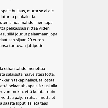
kopelit huijaus, mutta se ei ole
ahdotonta peukaloida.
, joten ainoa mahdollinen tapa
tä pelikassasi riittää viiden
asi, sillä joudut pelaamaan jopa
elaat sen sijaan 20 euron
hansa tuntuvan jättipotin.
sillä ethän tahdo menettää
a salaisista haaveistasi totta,
kkerin takapihallesi, tai ostaa
 että pelaat uhkapelejä riuskalla
 Neuvommekin, että kulutat noin
voittaa paljon rahaa, mutta et
a säästä loput. Talleta taas