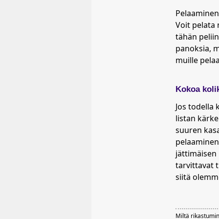
Pelaaminen o
Voit pelata 
tähän peliin
panoksia, m
muille pelaa
Kokoa kolik
Jos todella 
listan kärk
suuren kasa
pelaaminen 
jättimäisen
tarvittavat 
siitä olemm
Miltä rikastumin