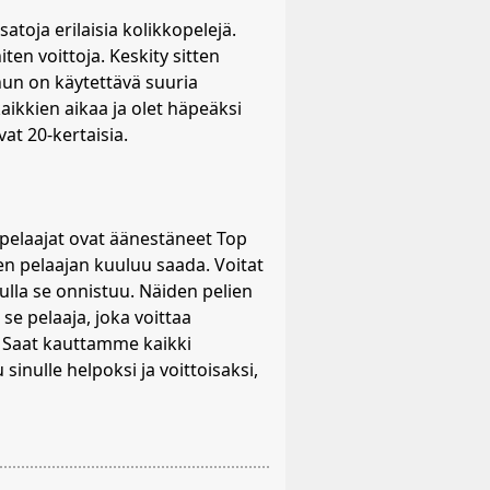
atoja erilaisia kolikkopelejä.
iten voittoja. Keskity sitten
sinun on käytettävä suuria
aikkien aikaa ja olet häpeäksi
vat 20-kertaisia.
a pelaajat ovat äänestäneet Top
en pelaajan kuuluu saada. Voitat
ulla se onnistuu. Näiden pelien
se pelaaja, joka voittaa
. Saat kauttamme kaikki
sinulle helpoksi ja voittoisaksi,